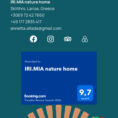
IRI.MIA nature home
Sklithro, Larisa, Greece
+3069 72 42 7660
+49 177 2835 417
annetta.ellada@gmail.com
F
I
T
A
a
n
r
i
c
s
i
r
e
t
p
b
b
a
a
n
o
g
d
b
o
r
v
k
a
i
m
s
o
r