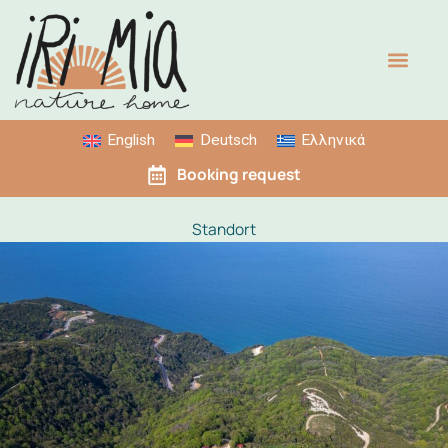
Zum
Inhalt
springen
English
Deutsch
Ελληνικά
Booking request
Standort