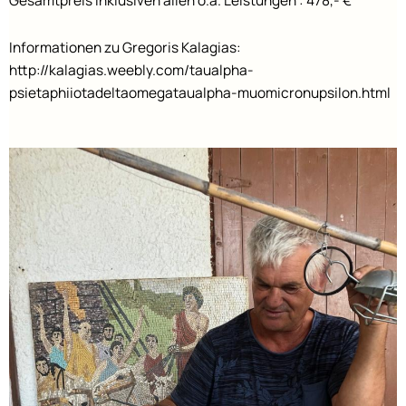
Gesamtpreis inklusiven allen o.a. Leistungen : 478,- €
Informationen zu Gregoris Kalagias:
http://kalagias.weebly.com/taualpha-
psietaphiiotadeltaomegataualpha-muomicronupsilon.html